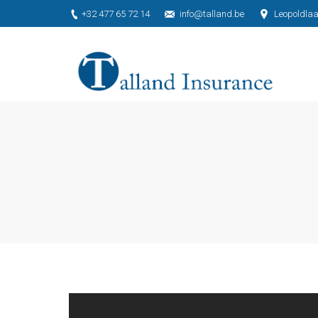
+32 477 65 72 14
info@talland.be
Leopoldlaa
Je bent hier: