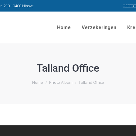
n 210 - 9400 Ninove
OFFER
Home
Verzekeringen
Kre
Talland Office
Home
Photo Album
Talland Office