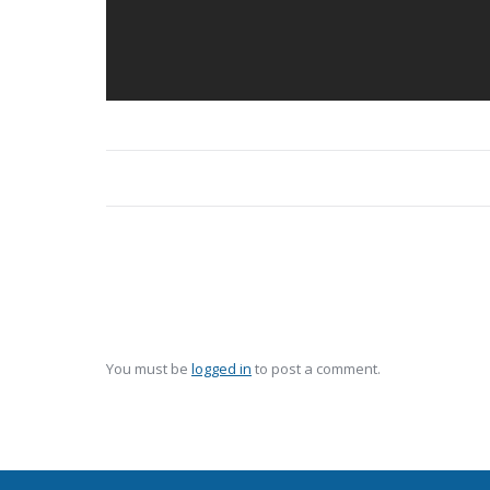
Album
navigation
You must be
logged in
to post a comment.