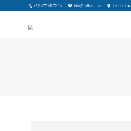
+32 477 65 72 14
info@talland.be
Leopoldlaa
Je bent hier: