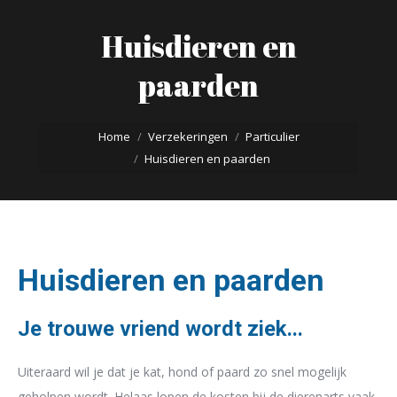
Huisdieren en
paarden
Je bent hier:
Home
Verzekeringen
Particulier
Huisdieren en paarden
Huisdieren en paarden
Je trouwe vriend wordt ziek...
Uiteraard wil je dat je kat, hond of paard zo snel mogelijk
geholpen wordt. Helaas lopen de kosten bij de dierenarts vaak