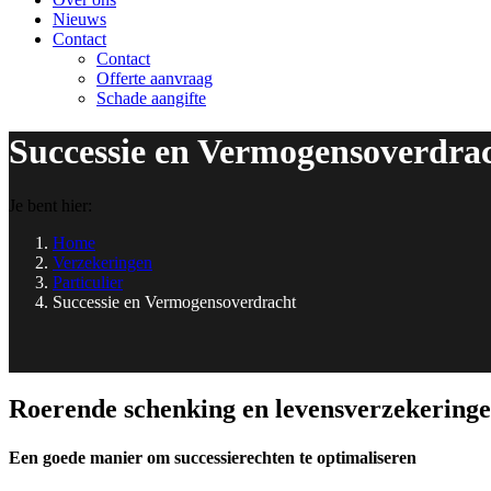
Nieuws
Contact
Contact
Offerte aanvraag
Schade aangifte
Successie en Vermogensoverdra
Je bent hier:
Home
Verzekeringen
Particulier
Successie en Vermogensoverdracht
Roerende schenking en levensverzekering
Een goede manier om successierechten te optimaliseren