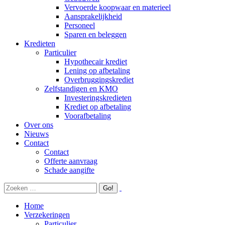
Vervoerde koopwaar en materieel
Aansprakelijkheid
Personeel
Sparen en beleggen
Kredieten
Particulier
Hypothecair krediet
Lening op afbetaling
Overbruggingskrediet
Zelfstandigen en KMO
Investeringskredieten
Krediet op afbetaling
Voorafbetaling
Over ons
Nieuws
Contact
Contact
Offerte aanvraag
Schade aangifte
Home
Verzekeringen
Particulier