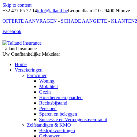
Skip to content
+32 477 65 72 14
info@talland.be
Leopoldlaan 210 - 9400 Ninove
OFFERTE AANVRAGEN
-
SCHADE AANGIFTE
-
KLANTEN
Facebook
Talland Insurance
Uw Onafhankelijke Makelaar
Home
Verzekeringen
Particulier
Woning
Mobiliteit
Gezin
Huisdieren en paarden
Rechtsbijstand
Pensioen
Sparen en beleggen
Successie en Vermogensoverdracht
Zelfstandigen & KMO
Bedrijfsvoertuigen
Gebouwen