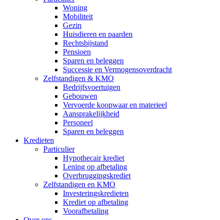
Woning
Mobiliteit
Gezin
Huisdieren en paarden
Rechtsbijstand
Pensioen
Sparen en beleggen
Successie en Vermogensoverdracht
Zelfstandigen & KMO
Bedrijfsvoertuigen
Gebouwen
Vervoerde koopwaar en materieel
Aansprakelijkheid
Personeel
Sparen en beleggen
Kredieten
Particulier
Hypothecair krediet
Lening op afbetaling
Overbruggingskrediet
Zelfstandigen en KMO
Investeringskredieten
Krediet op afbetaling
Voorafbetaling
Over ons