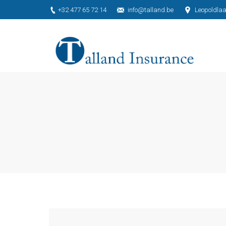
+32 477 65 72 14
info@talland.be
Leopoldlaa
Je bent hier: