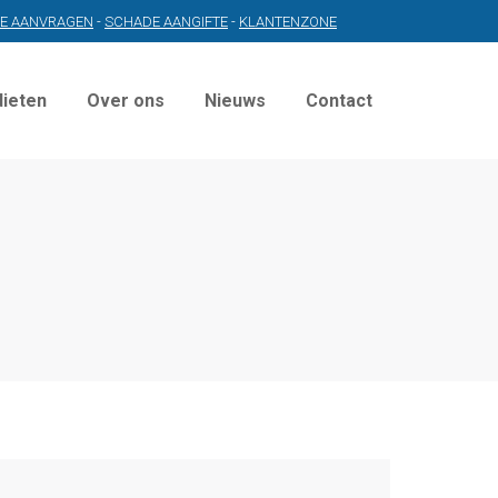
TE AANVRAGEN
-
SCHADE AANGIFTE
-
KLANTENZONE
dieten
Over ons
Nieuws
Contact