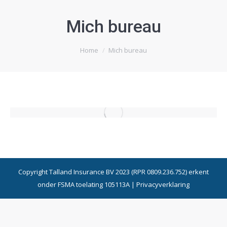
Mich bureau
Je bent hier:
Home
Mich bureau
Copyright Talland Insurance BV 2023 (RPR 0809.236.752) erkent
onder FSMA toelating 105113A |
Privacyverklaring